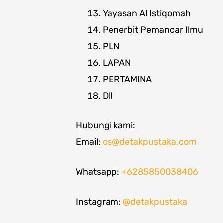
Yayasan Al Istiqomah
Penerbit Pemancar Ilmu
PLN
LAPAN
PERTAMINA
Dll
Hubungi kami:
Email:
cs@detakpustaka.com
Whatsapp:
+6285850038406
Instagram:
@detakpustaka