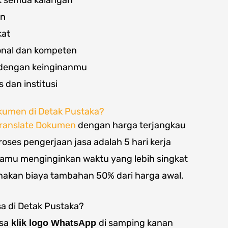
k semua kalangan
an
kat
onal dan kompeten
i dengan keinginanmu
s dan institusi
kumen di Detak Pustaka?
translate Dokumen
dengan harga terjangkau
Proses pengerjaan jasa adalah 5 hari kerja
 kamu menginginkan waktu yang lebih singkat
enakan biaya tambahan 50% dari harga awal.
a di Detak Pustaka?
sa
di samping kanan
klik logo WhatsApp