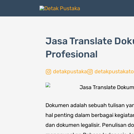
Lewati
ke
konten
Jasa Translate Do
Profesional
detakpustaka
detakpustakato
Dokumen adalah sebuah tulisan yan
hal penting dalam berbagai kegiat
dan dokumen legalisir. Penulisan