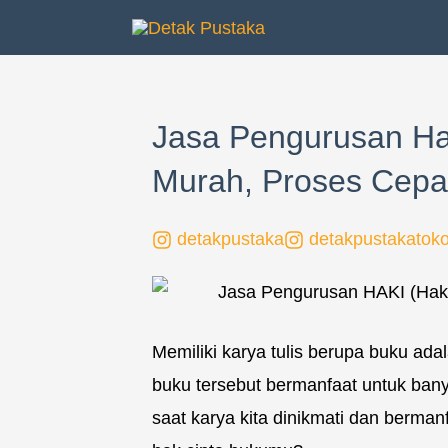
Lewati
ke
konten
Jasa Pengurusan Ha
Murah, Proses Cepat
detakpustaka
detakpustakatok
Memiliki karya tulis berupa buku adal
buku tersebut bermanfaat untuk ban
saat karya kita dinikmati dan berma