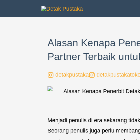
Lewati
ke
konten
Alasan Kenapa Pener
Partner Terbaik untu
detakpustaka
detakpustakatok
Menjadi penulis di era sekarang tid
Seorang penulis juga perlu memban