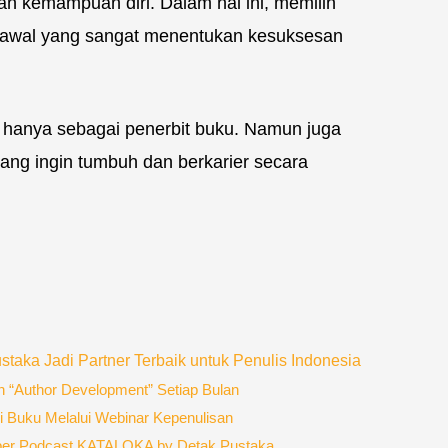
 kemampuan diri. Dalam hal ini, memilih
h awal yang sangat menentukan kesuksesan
 hanya sebagai penerbit buku. Namun juga
 yang ingin tumbuh dan berkarier secara
taka Jadi Partner Terbaik untuk Penulis Indonesia
n “Author Development” Setiap Bulan
 Buku Melalui Webinar Kepenulisan
ber Podcast KATALOKA by Detak Pustaka