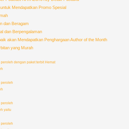
as untuk Mendapatkan Promo Spesial
amah
an dan Beragam
nal dan Berpengalaman
rbaik akan Mendapatkan Penghargaan Author of the Month
rbitan yang Murah
 peroleh dengan paket terbit Hemat
eh
 peroleh
eh
 peroleh
eh yaitu
 peroleh