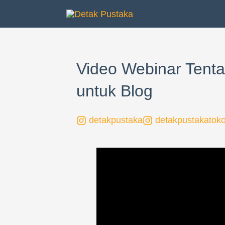
Lewati
ke
konten
Video Webinar Tent
untuk Blog
detakpustaka
detakpustakatok