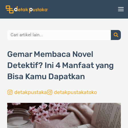
Lewati
ke
konten
Search
Gemar Membaca Novel
Detektif? Ini 4 Manfaat yang
Bisa Kamu Dapatkan
detakpustaka
detakpustakatoko