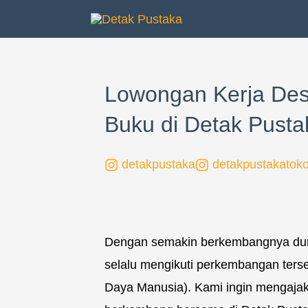
Lewati
ke
konten
Lowongan Kerja Des
Buku di Detak Pust
detakpustaka
detakpustakatok
Dengan semakin berkembangnya dun
selalu mengikuti perkembangan ter
Daya Manusia). Kami ingin mengaja