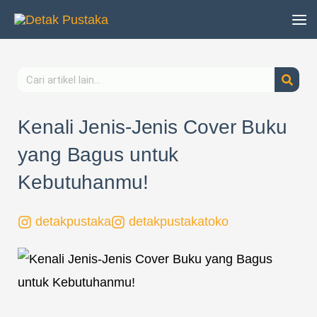
Lewati
ke
konten
Search
Kenali Jenis-Jenis Cover Buku
yang Bagus untuk
Kebutuhanmu!
detakpustaka
detakpustakatoko