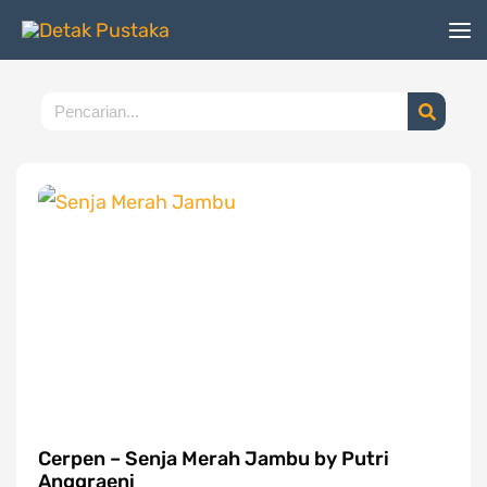
Lewati
ke
konten
Search
Cerpen – Senja Merah Jambu by Putri
Anggraeni