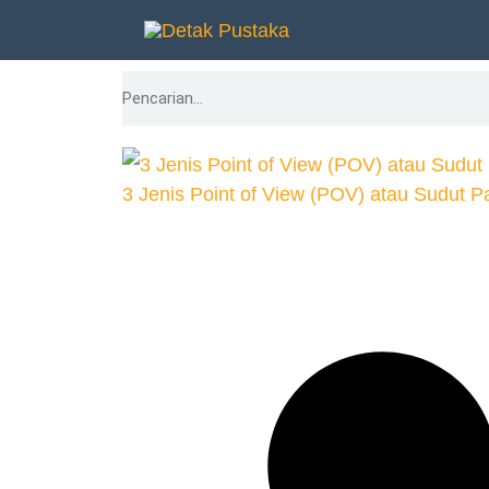
Lewati
ke
Search
konten
3 Jenis Point of View (POV) atau Sudut P