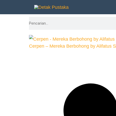
Lewati
ke
Search
konten
Cerpen – Mereka Berbohong by Alifatus Si