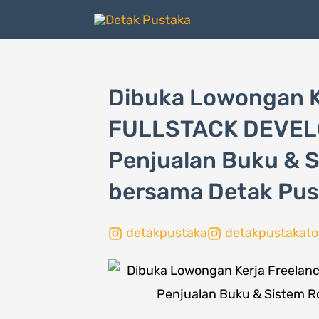
Lewati
ke
konten
Dibuka Lowongan K
FULLSTACK DEVELO
Penjualan Buku & S
bersama Detak Pus
detakpustaka
detakpustakato