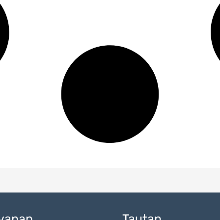
yanan
Tautan