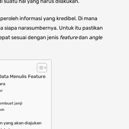
i suatu hal yang harus dilakukan.
roleh informasi yang kredibel. Di mana
ada siapa narasumbernya. Untuk itu pastikan
epat sesuai dengan jenis
feature
dan
angle
ata Menulis Feature
ara
er
embuat janji
kam
an yang akan diajukan