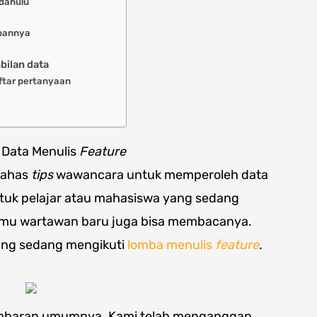
 dahulu
abannya
bilan data
ftar pertanyaan
Data Menulis
Feature
mbahas
tips
wawancara untuk memperoleh data
 untuk pelajar atau mahasiswa yang sedang
amu wartawan baru juga bisa membacanya.
yang sedang mengikuti
lomba menulis
feature
.
gambaran umumnya. Kami telah menganggap