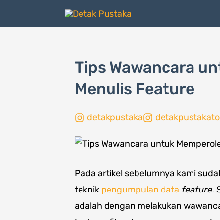
Lewati
ke
konten
Tips Wawancara un
Menulis Feature
detakpustaka
detakpustakato
Pada artikel sebelumnya kami su
teknik
pengumpulan data
feature.
S
adalah dengan melakukan wawanca