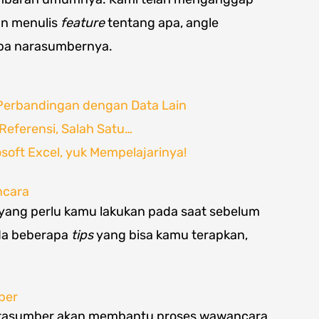
an menulis
feature
tentang apa, angle
iapa narasumbernya.
an Perbandingan dengan Data Lain
Referensi, Salah Satu…
osoft Excel, yuk Mempelajarinya!
ncara
yang perlu kamu lakukan pada saat sebelum
da beberapa
tips
yang bisa kamu terapkan,
ber
narasumber akan membantu proses wawancara