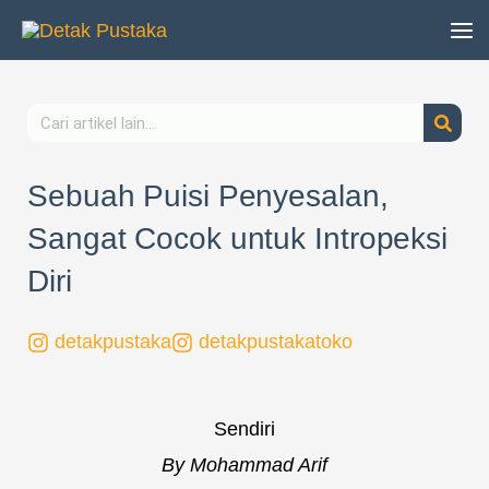
Lewati
ke
konten
Search
Sebuah Puisi Penyesalan,
Sangat Cocok untuk Intropeksi
Diri
detakpustaka
detakpustakatoko
Sendiri
By Mohammad Arif