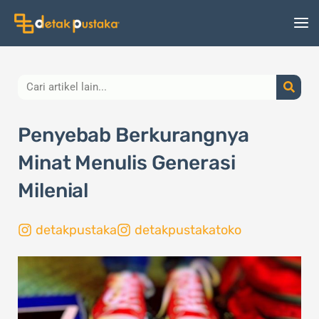
Lewati
ke
konten
Search
Penyebab Berkurangnya
Minat Menulis Generasi
Milenial
detakpustaka
detakpustakatoko