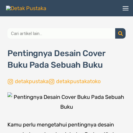
Lewati
ke
konten
Search
Pentingnya Desain Cover
Buku Pada Sebuah Buku
detakpustaka
detakpustakatoko
Kamu perlu mengetahui pentingnya desain