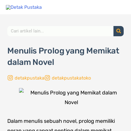
Lewati
ke
konten
Search
Menulis Prolog yang Memikat
dalam Novel
detakpustaka
detakpustakatoko
Dalam menulis sebuah novel, prolog memiliki
peran yang sangat penting dalam memikat