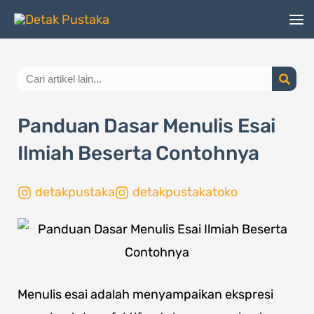
Lewati
ke
konten
Search
Panduan Dasar Menulis Esai
Ilmiah Beserta Contohnya
detakpustaka
detakpustakatoko
Page
,
Page
Menulis esai adalah menyampaikan ekspresi