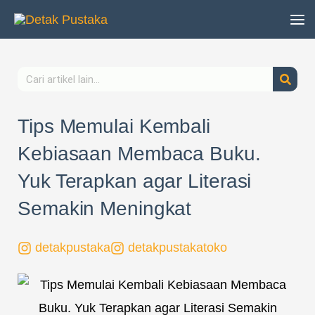
Lewati
ke
konten
Search
Tips Memulai Kembali
Kebiasaan Membaca Buku.
Yuk Terapkan agar Literasi
Semakin Meningkat
detakpustaka
detakpustakatoko
Page
,
Page