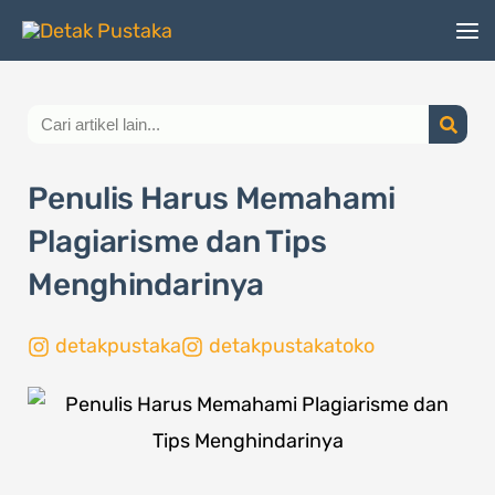
Lewati
ke
konten
Search
Penulis Harus Memahami
Plagiarisme dan Tips
Menghindarinya
detakpustaka
detakpustakatoko