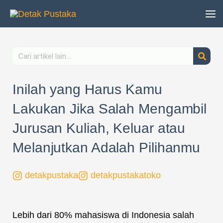
Lewati
ke
konten
Search
Inilah yang Harus Kamu
Lakukan Jika Salah Mengambil
Jurusan Kuliah, Keluar atau
Melanjutkan Adalah Pilihanmu
detakpustaka
detakpustakatoko
Lebih dari 80% mahasiswa di Indonesia salah