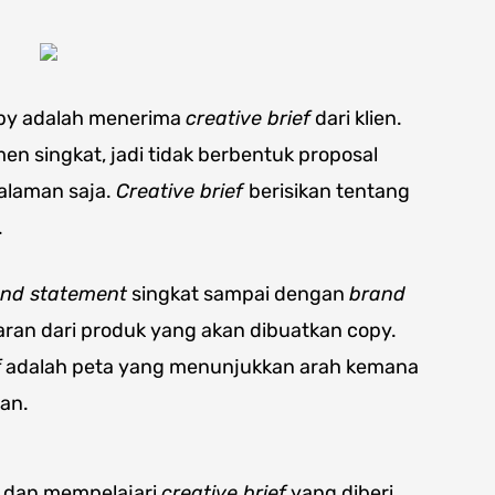
py adalah menerima
creative brief
dari klien.
n singkat, jadi tidak berbentuk proposal
halaman saja.
Creative brief
berisikan tentang
.
nd statement
singkat sampai dengan
brand
aran dari produk yang akan dibuatkan copy.
f
adalah peta yang menunjukkan arah kemana
an.
t dan mempelajari
creative brief
yang diberi