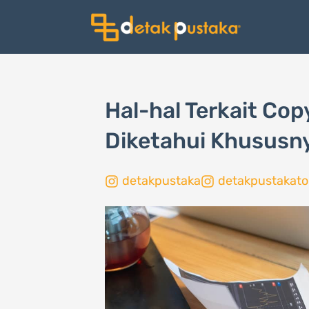
Lewati
ke
konten
Hal-hal Terkait Cop
Diketahui Khususn
detakpustaka
detakpustakato