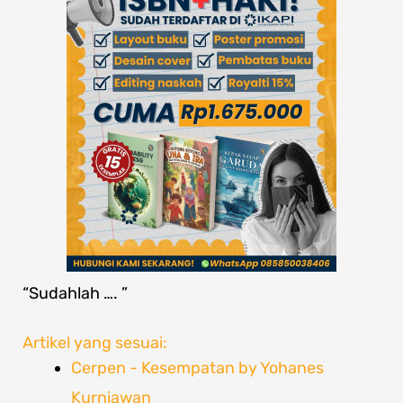
“Sudahlah …. ”
Artikel yang sesuai:
Cerpen - Kesempatan by Yohanes
Kurniawan