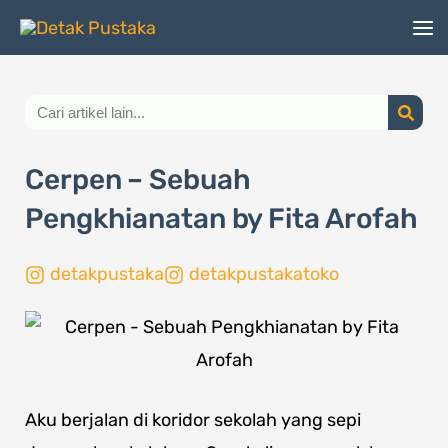
Lewati
ke
konten
Search
Cerpen – Sebuah
Pengkhianatan by Fita Arofah
detakpustaka
detakpustakatoko
Page
,
Page
,
Page
Aku berjalan di koridor sekolah yang sepi