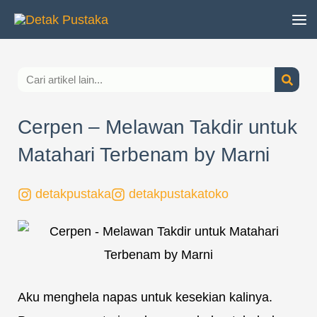
Lewati
ke
konten
Search
Cerpen – Melawan Takdir untuk
Matahari Terbenam by Marni
detakpustaka
detakpustakatoko
Page
,
Page
,
Page
,
Page
,
Page
,
Page
Aku menghela napas untuk kesekian kalinya.