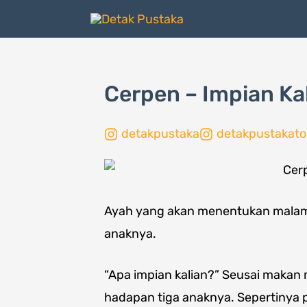
Lewati
ke
konten
Cerpen – Impian Kak
detakpustaka
detakpustakato
Ayah yang akan menentukan malam i
anaknya.
“Apa impian kalian?” Seusai maka
hadapan tiga anaknya. Sepertinya 