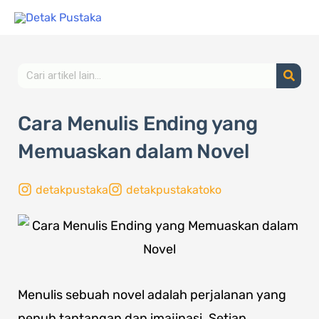
Lewati
ke
konten
Search
Cara Menulis Ending yang
Memuaskan dalam Novel
detakpustaka
detakpustakatoko
Menulis sebuah novel adalah perjalanan yang
penuh tantangan dan imajinasi. Setiap